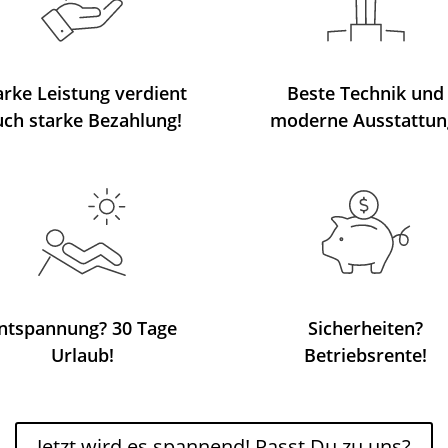
arke Leistung verdient
Beste Technik und
uch starke Bezahlung!
moderne Ausstattun
ntspannung? 30 Tage
Sicherheiten?
Urlaub!
Betriebsrente!
Jetzt wird es spannend! Passt Du zu uns?