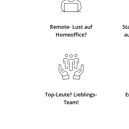
Remote- Lust auf
St
Homeoffice?
a
Top-Leute? Lieblings-
E
Team!