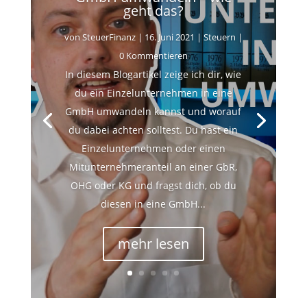
geht das?
von
SteuerFinanz
|
16. Juni 2021
|
Steuern
|
0 Kommentieren
In diesem Blogartikel zeige ich dir, wie
du ein Einzelunternehmen in eine
GmbH umwandeln kannst und worauf
du dabei achten solltest. Du hast ein
Einzelunternehmen oder einen
Mitunternehmeranteil an einer GbR,
OHG oder KG und fragst dich, ob du
diesen in eine GmbH...
mehr lesen