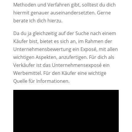
Methoden und Verfahren gibt, solltest du dich
hiermit genauer auseinandersetzten. Gerne
berate ich dich hierzu.
Da du ja gleichzeitig auf der Suche nach einem
Käufer bist, bietet es sich an, im Rahmen der
Unternehmensbewertung ein Exposé, mit allen
wichtigen Aspekten, anzufertigen. Für dich als
Verkäufer ist das Unternehmensexposé ein
Werbemittel. Für den Käufer eine wichtige
Quelle für Informationen.