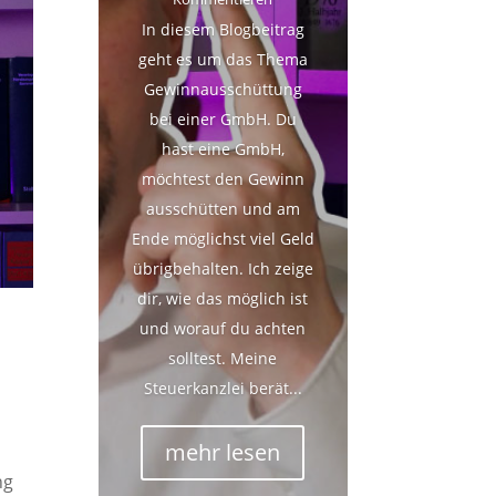
In diesem Blogbeitrag
geht es um das Thema
Gewinnausschüttung
bei einer GmbH. Du
hast eine GmbH,
möchtest den Gewinn
ausschütten und am
Ende möglichst viel Geld
übrigbehalten. Ich zeige
dir, wie das möglich ist
und worauf du achten
solltest. Meine
Steuerkanzlei berät...
mehr lesen
ng