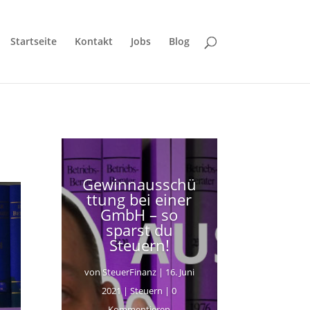
Startseite
Kontakt
Jobs
Blog
Gewinnausschü
ttung bei einer
GmbH – so
sparst du
Steuern!
von
SteuerFinanz
|
16. Juni
2021
|
Steuern
| 0
Kommentieren