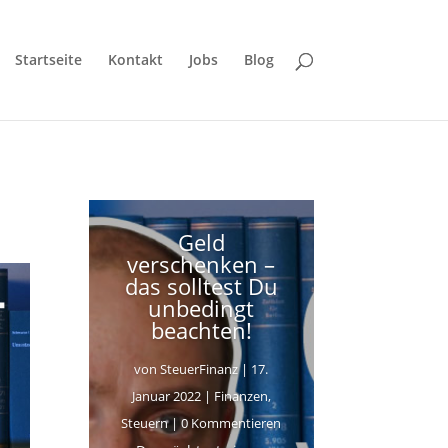
Startseite
Kontakt
Jobs
Blog
Geld
verschenken –
das solltest Du
unbedingt
beachten!
von
SteuerFinanz
|
17.
Januar 2022
|
Finanzen
,
Steuern
| 0 Kommentieren