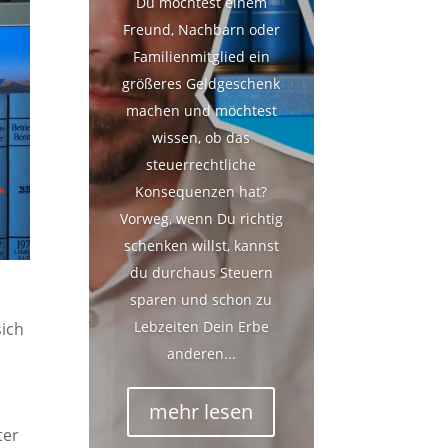
Du möchtest einem
Freund, Nachbarn oder
Familienmitglied ein
größeres Geldgeschenk
machen und möchtest
wissen, ob das
steuerrechtliche
Konsequenzen hat?
Vorweg, wenn Du richtig
schenken willst, kannst
du durchaus Steuern
sparen und schon zu
Lebzeiten Dein Erbe
sich
anderen...
mehr lesen
ter