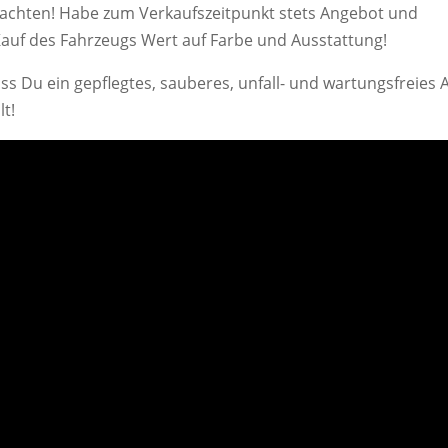
eachten! Habe zum Verkaufszeitpunkt stets Angebot und
Kauf des Fahrzeugs Wert auf Farbe und Ausstattung!
ass Du ein gepflegtes, sauberes, unfall- und wartungsfreies 
lt!