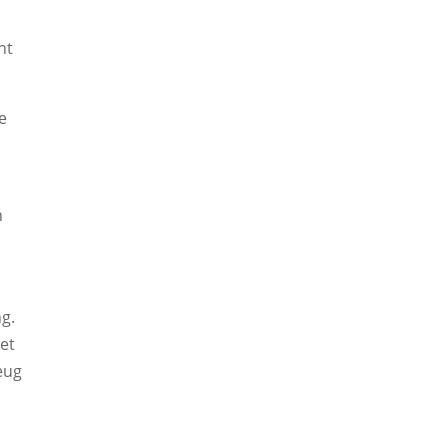
ht
e
n
g.
et
eug