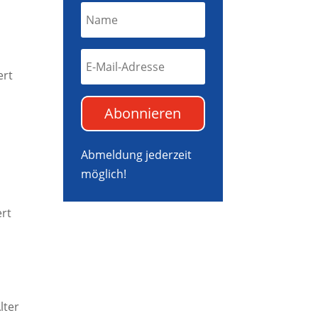
ert
Abonnieren
Abmeldung jederzeit
möglich!
ert
lter