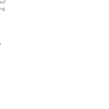
auf
ung.
r