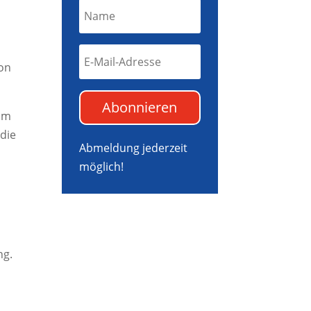
von
Abonnieren
 im
 die
Abmeldung jederzeit
möglich!
ng.