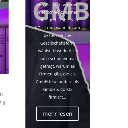
zeige ich dir, was der
Unterschied zwischen
GmbH und GmbH & Co
KG ist und wann du am
besten welche
Gesellschaftsform
wählst. Hast du dich
auch schon einmal
gefragt, warum es
Firmen gibt, die als
GmbH bzw. andere als
GmbH & Co KG
en
firmiert...
ng.
mehr lesen