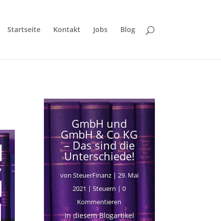
Startseite
Kontakt
Jobs
Blog
GmbH und
GmbH & Co KG
– Das sind die
Unterschiede!
von
SteuerFinanz
|
29. Mai
2021
|
Steuern
| 0
Kommentieren
In diesem Blogartikel